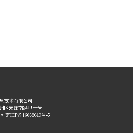
息技术有限公司
州区宋庄南路甲一号
校区
京ICP备16068619号-
5